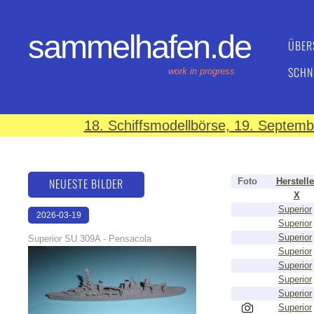
sammelhafen.de
ÜBER
SCHN
work in progress
18. Schiffsmodellbörse, 19. Septem
NEUESTE BILDER
Foto
Herstelle
X
Superior
2026-03-19
Superior
16:08:12
Superior
Superior SU 309A - Pensacola
Superior
Superior
Superior
Superior
Superior