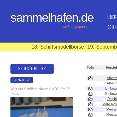
sammelhafen.de
ÜBER
SCHN
work in progress
18. Schiffsmodellbörse, 19. Septem
NEUESTE BILDER
Foto
Herstel
Albatr
2026-06-28
Albatr
17:08:46
Binkow
Welt der Schiffsminiaturen WDS-BM 53 -
Binkow
Rover
Delphi
Mare Nos
Mercat
Mercat