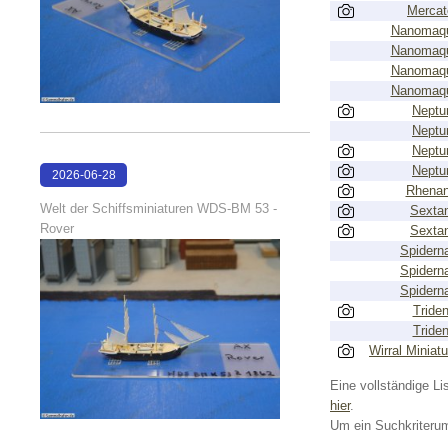
Mercat
Nanomaqu
Nanomaqu
Nanomaqu
Nanomaqu
Neptu
Neptu
Neptu
Neptu
2026-06-28
Rhenan
17:08:38
Welt der Schiffsminiaturen WDS-BM 53 -
Sexta
Rover
Sexta
Spidern
Spidern
Spidern
Triden
Triden
Wirral Miniat
Eine vollständige Lis
hier
.
Um ein Suchkriterum