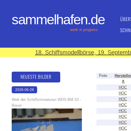
sammelhafen.de
ÜBER
SCHN
work in progress
18. Schiffsmodellbörse, 19. Septem
NEUESTE BILDER
Foto
Herstelle
X
HOC
2026-06-28
HOC
17:08:46
HOC
Welt der Schiffsminiaturen WDS-BM 53 -
HOC
Rover
HOC
HOC
HOC
HOC