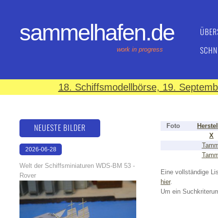
sammelhafen.de
ÜBER
SCHN
work in progress
18. Schiffsmodellbörse, 19. Septem
NEUESTE BILDER
Foto
Herstel
X
Tam
2026-06-28
Tam
17:08:46
Welt der Schiffsminiaturen WDS-BM 53 -
Eine vollständige Lis
Rover
hier
.
Um ein Suchkriterum