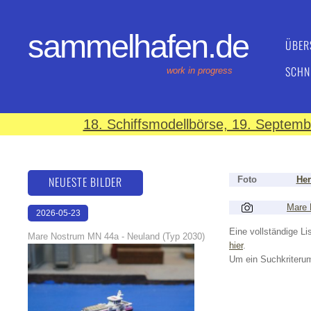
sammelhafen.de
ÜBER
SCHN
work in progress
18. Schiffsmodellbörse, 19. Septem
NEUESTE BILDER
Foto
Her
Mare 
2026-05-23
22:43:07
Eine vollständige Lis
Mare Nostrum MN 44a - Neuland (Typ 2030)
hier
.
Um ein Suchkriterum