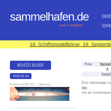
sammelhafen.de
ÜBER
SCHN
work in progress
18. Schiffsmodellbörse, 19. Septem
NEUESTE BILDER
Foto
Herstel
X
Konish
2026-02-24
15:57:52
Eine vollständige Lis
Konishi KON 313 - Chikuma
hier
.
Um ein Suchkriterum