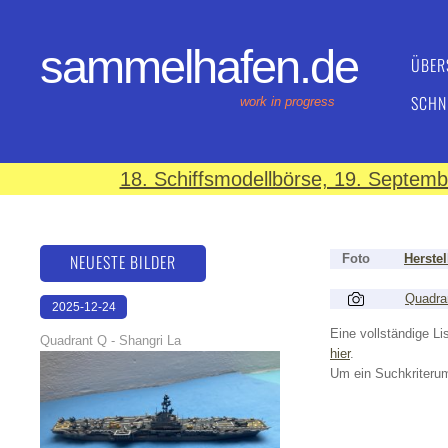
sammelhafen.de
ÜBER
SCHN
work in progress
18. Schiffsmodellbörse, 19. Septem
NEUESTE BILDER
Foto
Herstel
Quadra
2025-12-24
15:05:55
Eine vollständige Lis
Quadrant Q - Shangri La
hier
.
Um ein Suchkriterum