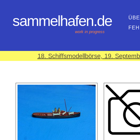
sammelhafen.de
ÜBE
FEH
work in progress
18. Schiffsmodellbörse, 19. Septem