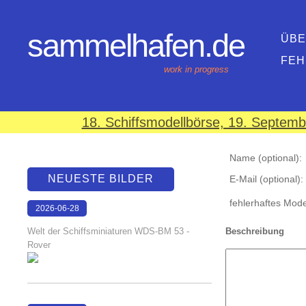
sammelhafen.de
ÜBE
FEH
work in progress
18. Schiffsmodellbörse, 19. Septem
Name (optional):
NEUESTE BILDER
E-Mail (optional):
fehlerhaftes Model
2026-06-28
17:08:46
Welt der Schiffsminiaturen WDS-BM 53 -
Beschreibung
Rover