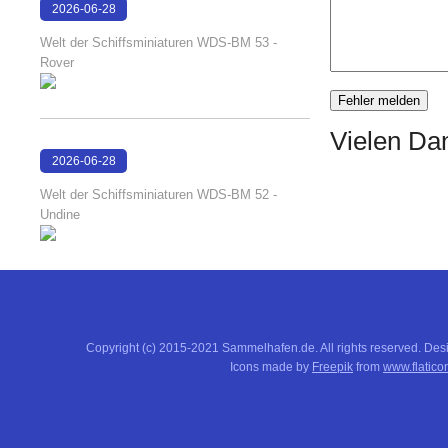
2026-06-28
17:08:38
Welt der Schiffsminiaturen WDS-BM 53 -
Rover
Vielen Dan
2026-06-28
17:04:58
Welt der Schiffsminiaturen WDS-BM 52 -
Undine
Copyright (c) 2015-2021 Sammelhafen.de. All rights reserved. De
Icons made by
Freepik
from
www.flatico