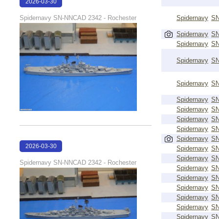
2026-03-30
18:53:54
Spidernavy SN-NNCAD 2342 - Rochester
Spidernavy
S
Spidernavy
S
Spidernavy
S
Spidernavy
S
Spidernavy
S
Spidernavy
S
Spidernavy
S
Spidernavy
S
Spidernavy
S
Spidernavy
S
2026-03-30
Spidernavy
S
18:53:49
Spidernavy
S
Spidernavy SN-NNCAD 2342 - Rochester
Spidernavy
S
Spidernavy
S
Spidernavy
S
Spidernavy
S
Spidernavy
S
Spidernavy
S