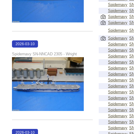
Spidernavy
S
Spidernavy
S
Spidernavy
S
Spidernavy
S
Spidernavy
SN
Spidernavy
SN
2026-03-10
Spidernavy
SN
Spidernavy
SN
16:57:17
Spidernavy SN-NNCAD 2305 - Wright
Spidernavy
SN
Spidernavy
SN
Spidernavy
SN
Spidernavy
SN
Spidernavy
SN
Spidernavy
SN
Spidernavy
SN
Spidernavy
SN
Spidernavy
SN
Spidernavy
SN
Spidernavy
SN
Spidernavy
SN
Spidernavy
SN
2026-03-10
Spidernavy
SN