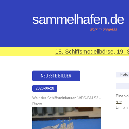
sammelhafen.de
work in progress
18. Schiffsmodellbörse, 19
NEUESTE BILDER
Foto
2026-06-28
17:08:46
Eine vol
Welt der Schiffsminiaturen WDS-BM 53 -
hier
.
Rover
Um ein 