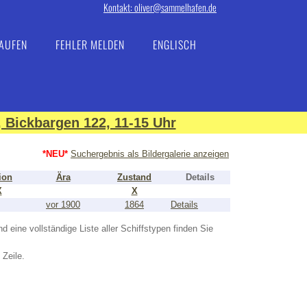
Kontakt: oliver@sammelhafen.de
AUFEN
FEHLER MELDEN
ENGLISCH
 Bickbargen 122, 11-15 Uhr
*NEU*
Suchergebnis als Bildergalerie anzeigen
ion
Ära
Zustand
Details
X
X
vor 1900
1864
Details
nd eine vollständige Liste aller Schiffstypen finden Sie
 Zeile.