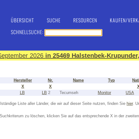
ÜBERSICHT
SUCHE
RESOURCEN
KAUFEN/VERK
SCHNELLSUCHE:
. September 2026
in 25469 Halstenbek-Krupunder,
Hersteller
Nr.
Name
Typ
Nat
X
X
LB
LB
2
Tecumseh
Monitor
USA
lständige Liste aller Länder, die wir auf dieser Seite nutzen, finden Sie
hier
. U
Suchkriterum zu löschen, klicken Sie auf das entsprechende X in der zweiten