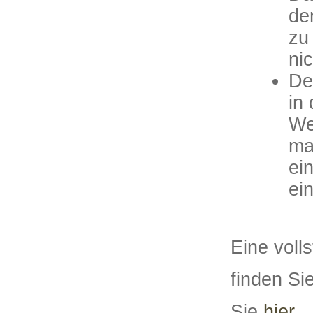
de
zu
ni
De
in
We
ma
ei
ei
Eine volls
finden Si
Sie
hier
.