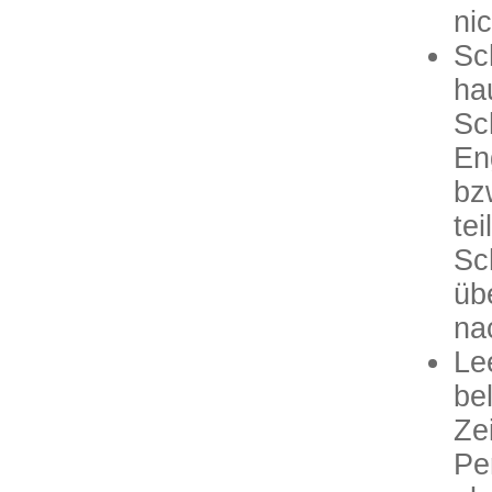
ni
Sc
ha
Sc
En
bz
te
Sc
üb
na
Le
bel
Ze
Pe