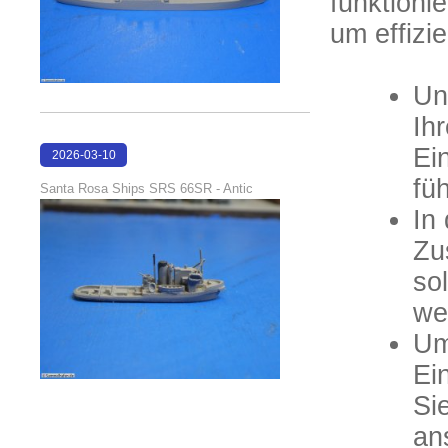
funktionie
um effizi
Un
Ih
Ei
2026-03-10
16:58:35
fü
Santa Rosa Ships SRS 66SR - Antic
In
Zu
so
we
Um
Ei
Si
an