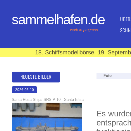
sammelhafen.de
ÜBER
SCHN
work in progress
18. Schiffsmodellbörse, 19. Septem
NEUESTE BILDER
Foto
2026-03-10
16:59:10
Santa Rosa Ships SRS-P 10 - Santa Elisa
Es wurden
entsprach