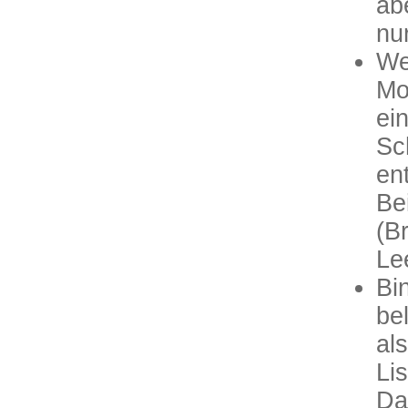
ab
nu
We
Mo
ei
Sc
en
Be
(B
Le
Bin
bel
al
Li
Dat