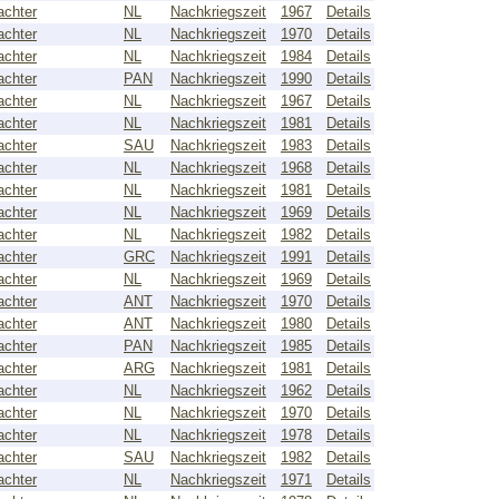
achter
NL
Nachkriegszeit
1967
Details
achter
NL
Nachkriegszeit
1970
Details
achter
NL
Nachkriegszeit
1984
Details
achter
PAN
Nachkriegszeit
1990
Details
achter
NL
Nachkriegszeit
1967
Details
achter
NL
Nachkriegszeit
1981
Details
achter
SAU
Nachkriegszeit
1983
Details
achter
NL
Nachkriegszeit
1968
Details
achter
NL
Nachkriegszeit
1981
Details
achter
NL
Nachkriegszeit
1969
Details
achter
NL
Nachkriegszeit
1982
Details
achter
GRC
Nachkriegszeit
1991
Details
achter
NL
Nachkriegszeit
1969
Details
achter
ANT
Nachkriegszeit
1970
Details
achter
ANT
Nachkriegszeit
1980
Details
achter
PAN
Nachkriegszeit
1985
Details
achter
ARG
Nachkriegszeit
1981
Details
achter
NL
Nachkriegszeit
1962
Details
achter
NL
Nachkriegszeit
1970
Details
achter
NL
Nachkriegszeit
1978
Details
achter
SAU
Nachkriegszeit
1982
Details
achter
NL
Nachkriegszeit
1971
Details