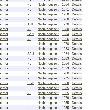
achter
NL
Nachkriegszeit
1964
Details
achter
NL
Nachkriegszeit
1971
Details
achter
NL
Nachkriegszeit
1978
Details
achter
NL
Nachkriegszeit
1968
Details
achter
ANT
Nachkriegszeit
1970
Details
achter
NL
Nachkriegszeit
1980
Details
achter
PAN
Nachkriegszeit
1984
Details
achter
NL
Nachkriegszeit
1966
Details
achter
NL
Nachkriegszeit
1970
Details
achter
NL
Nachkriegszeit
1983
Details
achter
SAU
Nachkriegszeit
1984
Details
achter
NL
Nachkriegszeit
1963
Details
achter
NL
Nachkriegszeit
1964
Details
achter
NL
Nachkriegszeit
1973
Details
achter
NL
Nachkriegszeit
1980
Details
achter
NL
Nachkriegszeit
1975
Details
achter
SGP
Nachkriegszeit
1980
Details
achter
Nachkriegszeit
1985
Details
achter
NL
Nachkriegszeit
1965
Details
achter
NL
Nachkriegszeit
1979
Details
achter
NL
Nachkriegszeit
1955
Details
achter
NL
Nachkriegszeit
1955
Details