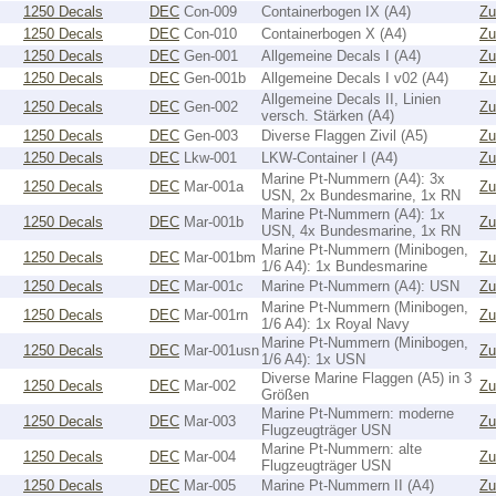
1250 Decals
DEC
Con-009
Containerbogen IX (A4)
Zu
1250 Decals
DEC
Con-010
Containerbogen X (A4)
Zu
1250 Decals
DEC
Gen-001
Allgemeine Decals I (A4)
Zu
1250 Decals
DEC
Gen-001b
Allgemeine Decals I v02 (A4)
Zu
Allgemeine Decals II, Linien
1250 Decals
DEC
Gen-002
Zu
versch. Stärken (A4)
1250 Decals
DEC
Gen-003
Diverse Flaggen Zivil (A5)
Zu
1250 Decals
DEC
Lkw-001
LKW-Container I (A4)
Zu
Marine Pt-Nummern (A4): 3x
1250 Decals
DEC
Mar-001a
Zu
USN, 2x Bundesmarine, 1x RN
Marine Pt-Nummern (A4): 1x
1250 Decals
DEC
Mar-001b
Zu
USN, 4x Bundesmarine, 1x RN
Marine Pt-Nummern (Minibogen,
1250 Decals
DEC
Mar-001bm
Zu
1/6 A4): 1x Bundesmarine
1250 Decals
DEC
Mar-001c
Marine Pt-Nummern (A4): USN
Zu
Marine Pt-Nummern (Minibogen,
1250 Decals
DEC
Mar-001rn
Zu
1/6 A4): 1x Royal Navy
Marine Pt-Nummern (Minibogen,
1250 Decals
DEC
Mar-001usn
Zu
1/6 A4): 1x USN
Diverse Marine Flaggen (A5) in 3
1250 Decals
DEC
Mar-002
Zu
Größen
Marine Pt-Nummern: moderne
1250 Decals
DEC
Mar-003
Zu
Flugzeugträger USN
Marine Pt-Nummern: alte
1250 Decals
DEC
Mar-004
Zu
Flugzeugträger USN
1250 Decals
DEC
Mar-005
Marine Pt-Nummern II (A4)
Zu