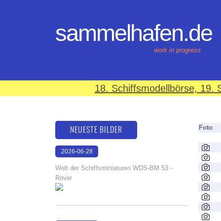
sammelhafen.de
work in progress
18. Schiffsmodellbörse, 19
NEUESTE BILDER
Foto
2026-06-28
17:08:46
Welt der Schiffsminiaturen WDS-BM 53 -
Rover