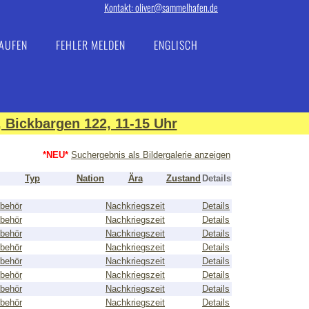
Kontakt: oliver@sammelhafen.de
AUFEN
FEHLER MELDEN
ENGLISCH
 Bickbargen 122, 11-15 Uhr
*NEU*
Suchergebnis als Bildergalerie anzeigen
Typ
Nation
Ära
Zustand
Details
behör
Nachkriegszeit
Details
behör
Nachkriegszeit
Details
behör
Nachkriegszeit
Details
behör
Nachkriegszeit
Details
behör
Nachkriegszeit
Details
behör
Nachkriegszeit
Details
behör
Nachkriegszeit
Details
behör
Nachkriegszeit
Details