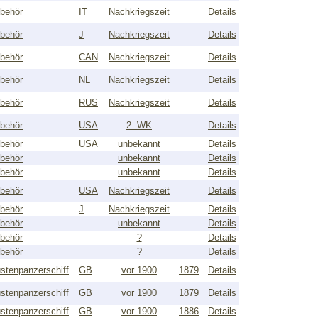
behör
IT
Nachkriegszeit
Details
behör
J
Nachkriegszeit
Details
behör
CAN
Nachkriegszeit
Details
behör
NL
Nachkriegszeit
Details
behör
RUS
Nachkriegszeit
Details
behör
USA
2. WK
Details
behör
USA
unbekannt
Details
behör
unbekannt
Details
behör
unbekannt
Details
behör
USA
Nachkriegszeit
Details
behör
J
Nachkriegszeit
Details
behör
unbekannt
Details
behör
?
Details
behör
?
Details
stenpanzerschiff
GB
vor 1900
1879
Details
stenpanzerschiff
GB
vor 1900
1879
Details
stenpanzerschiff
GB
vor 1900
1886
Details