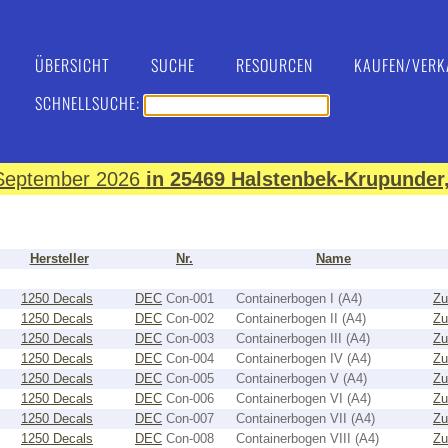
ÜBERSICHT
SUCHE
RESOURCEN
KAUFEN/VERK
SCHNELLSUCHE:
. September 2026
in 25469 Halstenbek-Krupunder,
Hersteller
Nr.
Name
1250 Decals
DEC
Con-001
Containerbogen I (A4)
Zu
1250 Decals
DEC
Con-002
Containerbogen II (A4)
Zu
1250 Decals
DEC
Con-003
Containerbogen III (A4)
Zu
1250 Decals
DEC
Con-004
Containerbogen IV (A4)
Zu
1250 Decals
DEC
Con-005
Containerbogen V (A4)
Zu
1250 Decals
DEC
Con-006
Containerbogen VI (A4)
Zu
1250 Decals
DEC
Con-007
Containerbogen VII (A4)
Zu
1250 Decals
DEC
Con-008
Containerbogen VIII (A4)
Zu