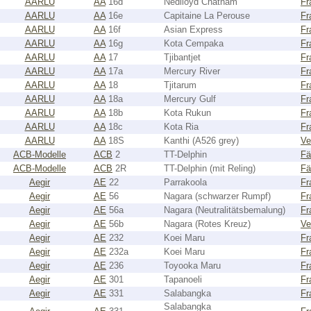
AARLU
AA
16d
Nedlloyd Chatham
Fr
AARLU
AA
16e
Capitaine La Perouse
Fr
AARLU
AA
16f
Asian Express
Fr
AARLU
AA
16g
Kota Cempaka
Fr
AARLU
AA
17
Tjibantjet
Fr
AARLU
AA
17a
Mercury River
Fr
AARLU
AA
18
Tjitarum
Fr
AARLU
AA
18a
Mercury Gulf
Fr
AARLU
AA
18b
Kota Rukun
Fr
AARLU
AA
18c
Kota Ria
Fr
AARLU
AA
18S
Kanthi (A526 grey)
Ve
ACB-Modelle
ACB
2
TT-Delphin
Fä
ACB-Modelle
ACB
2R
TT-Delphin (mit Reling)
Fä
Aegir
AE
22
Parrakoola
Fr
Aegir
AE
56
Nagara (schwarzer Rumpf)
Fr
Aegir
AE
56a
Nagara (Neutralitätsbemalung)
Fr
Aegir
AE
56b
Nagara (Rotes Kreuz)
Ve
Aegir
AE
232
Koei Maru
Fr
Aegir
AE
232a
Koei Maru
Fr
Aegir
AE
236
Toyooka Maru
Fr
Aegir
AE
301
Tapanoeli
Fr
Aegir
AE
331
Salabangka
Fr
Salabangka