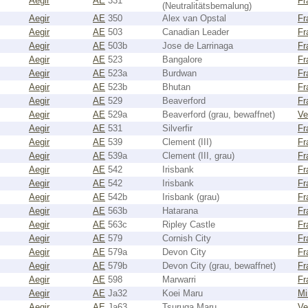
Aegir
AE
331
Fr
(Neutralitätsbemalung)
Aegir
AE
350
Alex van Opstal
Fr
Aegir
AE
503
Canadian Leader
Fr
Aegir
AE
503b
Jose de Larrinaga
Fr
Aegir
AE
523
Bangalore
Fr
Aegir
AE
523a
Burdwan
Fr
Aegir
AE
523b
Bhutan
Fr
Aegir
AE
529
Beaverford
Fr
Aegir
AE
529a
Beaverford (grau, bewaffnet)
Ve
Aegir
AE
531
Silverfir
Fr
Aegir
AE
539
Clement (III)
Fr
Aegir
AE
539a
Clement (III, grau)
Fr
Aegir
AE
542
Irisbank
Fr
Aegir
AE
542
Irisbank
Fr
Aegir
AE
542b
Irisbank (grau)
Fr
Aegir
AE
563b
Hatarana
Fr
Aegir
AE
563c
Ripley Castle
Fr
Aegir
AE
579
Cornish City
Fr
Aegir
AE
579a
Devon City
Fr
Aegir
AE
579b
Devon City (grau, bewaffnet)
Fr
Aegir
AE
598
Marwarri
Fr
Aegir
AE
Ja32
Koei Maru
Mi
Aegir
AE
Ja63
Tsuruga Maru
Ve