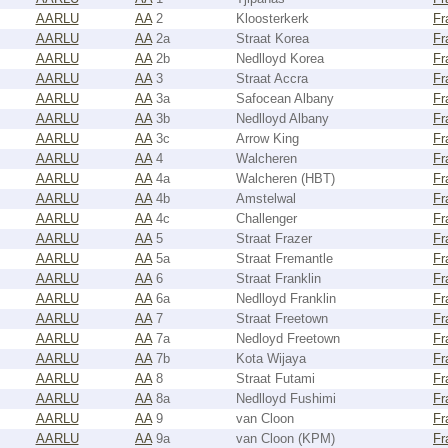
AARLU
AA
2
Kloosterkerk
Fr
AARLU
AA
2a
Straat Korea
Fr
AARLU
AA
2b
Nedlloyd Korea
Fr
AARLU
AA
3
Straat Accra
Fr
AARLU
AA
3a
Safocean Albany
Fr
AARLU
AA
3b
Nedlloyd Albany
Fr
AARLU
AA
3c
Arrow King
Fr
AARLU
AA
4
Walcheren
Fr
AARLU
AA
4a
Walcheren (HBT)
Fr
AARLU
AA
4b
Amstelwal
Fr
AARLU
AA
4c
Challenger
Fr
AARLU
AA
5
Straat Frazer
Fr
AARLU
AA
5a
Straat Fremantle
Fr
AARLU
AA
6
Straat Franklin
Fr
AARLU
AA
6a
Nedlloyd Franklin
Fr
AARLU
AA
7
Straat Freetown
Fr
AARLU
AA
7a
Nedloyd Freetown
Fr
AARLU
AA
7b
Kota Wijaya
Fr
AARLU
AA
8
Straat Futami
Fr
AARLU
AA
8a
Nedlloyd Fushimi
Fr
AARLU
AA
9
van Cloon
Fr
AARLU
AA
9a
van Cloon (KPM)
Fr