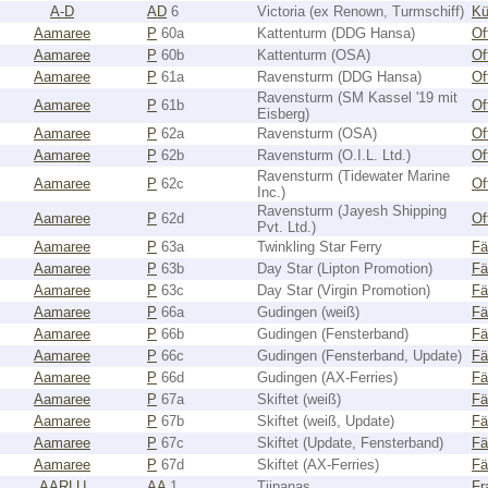
A-D
AD
6
Victoria (ex Renown, Turmschiff)
Kü
Aamaree
P
60a
Kattenturm (DDG Hansa)
Of
Aamaree
P
60b
Kattenturm (OSA)
Of
Aamaree
P
61a
Ravensturm (DDG Hansa)
Of
Ravensturm (SM Kassel '19 mit
Aamaree
P
61b
Of
Eisberg)
Aamaree
P
62a
Ravensturm (OSA)
Of
Aamaree
P
62b
Ravensturm (O.I.L. Ltd.)
Of
Ravensturm (Tidewater Marine
Aamaree
P
62c
Of
Inc.)
Ravensturm (Jayesh Shipping
Aamaree
P
62d
Of
Pvt. Ltd.)
Aamaree
P
63a
Twinkling Star Ferry
Fä
Aamaree
P
63b
Day Star (Lipton Promotion)
Fä
Aamaree
P
63c
Day Star (Virgin Promotion)
Fä
Aamaree
P
66a
Gudingen (weiß)
Fä
Aamaree
P
66b
Gudingen (Fensterband)
Fä
Aamaree
P
66c
Gudingen (Fensterband, Update)
Fä
Aamaree
P
66d
Gudingen (AX-Ferries)
Fä
Aamaree
P
67a
Skiftet (weiß)
Fä
Aamaree
P
67b
Skiftet (weiß, Update)
Fä
Aamaree
P
67c
Skiftet (Update, Fensterband)
Fä
Aamaree
P
67d
Skiftet (AX-Ferries)
Fä
AARLU
AA
1
Tjipanas
Fr