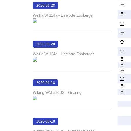
2026-06-28
16:17:51
Welfia W 124a - Liselotte Essberger
2026-06-28
16:17:46
Welfia W 124a - Liselotte Essberger
2026-06-18
16:50:13
Wiking WM 530US - Gearing
2026-06-18
16:48:15