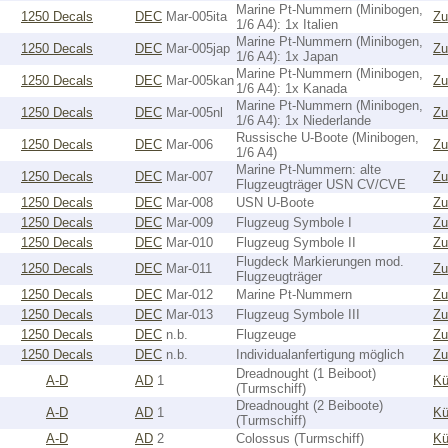
Marine Pt-Nummern (Minibogen,
1250 Decals
DEC
Mar-005ita
Zu
1/6 A4): 1x Italien
Marine Pt-Nummern (Minibogen,
1250 Decals
DEC
Mar-005jap
Zu
1/6 A4): 1x Japan
Marine Pt-Nummern (Minibogen,
1250 Decals
DEC
Mar-005kan
Zu
1/6 A4): 1x Kanada
Marine Pt-Nummern (Minibogen,
1250 Decals
DEC
Mar-005nl
Zu
1/6 A4): 1x Niederlande
Russische U-Boote (Minibogen,
1250 Decals
DEC
Mar-006
Zu
1/6 A4)
Marine Pt-Nummern: alte
1250 Decals
DEC
Mar-007
Zu
Flugzeugträger USN CV/CVE
1250 Decals
DEC
Mar-008
USN U-Boote
Zu
1250 Decals
DEC
Mar-009
Flugzeug Symbole I
Zu
1250 Decals
DEC
Mar-010
Flugzeug Symbole II
Zu
Flugdeck Markierungen mod.
1250 Decals
DEC
Mar-011
Zu
Flugzeugträger
1250 Decals
DEC
Mar-012
Marine Pt-Nummern
Zu
1250 Decals
DEC
Mar-013
Flugzeug Symbole III
Zu
1250 Decals
DEC
n.b.
Flugzeuge
Zu
1250 Decals
DEC
n.b.
Individualanfertigung möglich
Zu
Dreadnought (1 Beiboot)
A-D
AD
1
Kü
(Turmschiff)
Dreadnought (2 Beiboote)
A-D
AD
1
Kü
(Turmschiff)
A-D
AD
2
Colossus (Turmschiff)
Kü