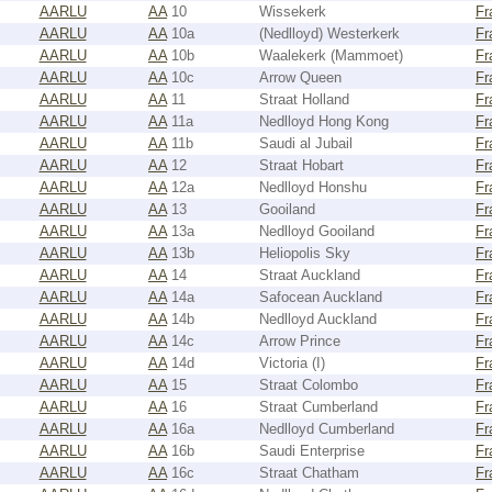
AARLU
AA
10
Wissekerk
Fr
AARLU
AA
10a
(Nedlloyd) Westerkerk
Fr
AARLU
AA
10b
Waalekerk (Mammoet)
Fr
AARLU
AA
10c
Arrow Queen
Fr
AARLU
AA
11
Straat Holland
Fr
AARLU
AA
11a
Nedlloyd Hong Kong
Fr
AARLU
AA
11b
Saudi al Jubail
Fr
AARLU
AA
12
Straat Hobart
Fr
AARLU
AA
12a
Nedlloyd Honshu
Fr
AARLU
AA
13
Gooiland
Fr
AARLU
AA
13a
Nedlloyd Gooiland
Fr
AARLU
AA
13b
Heliopolis Sky
Fr
AARLU
AA
14
Straat Auckland
Fr
AARLU
AA
14a
Safocean Auckland
Fr
AARLU
AA
14b
Nedlloyd Auckland
Fr
AARLU
AA
14c
Arrow Prince
Fr
AARLU
AA
14d
Victoria (I)
Fr
AARLU
AA
15
Straat Colombo
Fr
AARLU
AA
16
Straat Cumberland
Fr
AARLU
AA
16a
Nedlloyd Cumberland
Fr
AARLU
AA
16b
Saudi Enterprise
Fr
AARLU
AA
16c
Straat Chatham
Fr