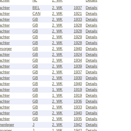
achter
NL
2. WK
Details
achter
BEL
2. WK
1937
Details
achter
CAN
2. WK
1921
Details
achter
GB
2. WK
1933
Details
achter
GB
2. WK
1928
Details
achter
GB
2. WK
1928
Details
achter
GB
2. WK
1929
Details
achter
GB
2. WK
1928
Details
rsorger
GB
2. WK
1940
Details
achter
GB
2. WK
1924
Details
achter
GB
2. WK
1934
Details
achter
GB
2. WK
1939
Details
achter
GB
2. WK
1937
Details
achter
GB
2. WK
1930
Details
achter
GB
2. WK
1940
Details
achter
GB
1. WK
1919
Details
achter
GB
1. WK
1919
Details
achter
GB
2. WK
1936
Details
achter
GB
2. WK
1933
Details
achter
GB
2. WK
1940
Details
achter
GB
2. WK
1935
Details
nenleger
J
2. WK
1942
Details
rsorger
J
1. WK
1942
Details