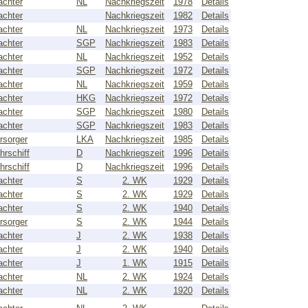
achter
NL
Nachkriegszeit
1978
Details
achter
Nachkriegszeit
1982
Details
achter
NL
Nachkriegszeit
1973
Details
achter
SGP
Nachkriegszeit
1983
Details
achter
NL
Nachkriegszeit
1952
Details
achter
SGP
Nachkriegszeit
1972
Details
achter
NL
Nachkriegszeit
1959
Details
achter
HKG
Nachkriegszeit
1972
Details
achter
SGP
Nachkriegszeit
1980
Details
achter
SGP
Nachkriegszeit
1983
Details
rsorger
LKA
Nachkriegszeit
1985
Details
hrschiff
D
Nachkriegszeit
1996
Details
hrschiff
D
Nachkriegszeit
1996
Details
achter
S
2. WK
1929
Details
achter
S
2. WK
1929
Details
achter
S
2. WK
1940
Details
rsorger
S
2. WK
1944
Details
achter
J
2. WK
1938
Details
achter
J
2. WK
1940
Details
achter
J
1. WK
1915
Details
achter
NL
2. WK
1924
Details
achter
NL
2. WK
1920
Details