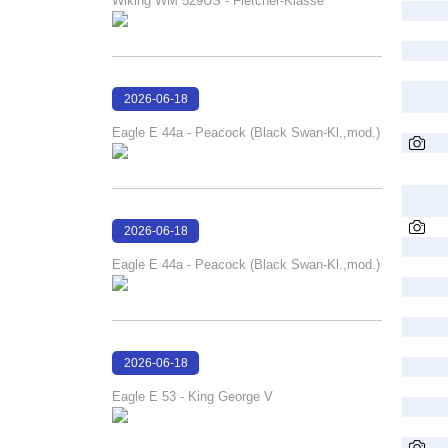
Wiking WM 529US - Fletcher-Klasse
2026-06-18
16:22:29
Eagle E 44a - Peacock (Black Swan-Kl.,mod.)
2026-06-18
16:22:24
Eagle E 44a - Peacock (Black Swan-Kl.,mod.)
2026-06-18
16:13:52
Eagle E 53 - King George V