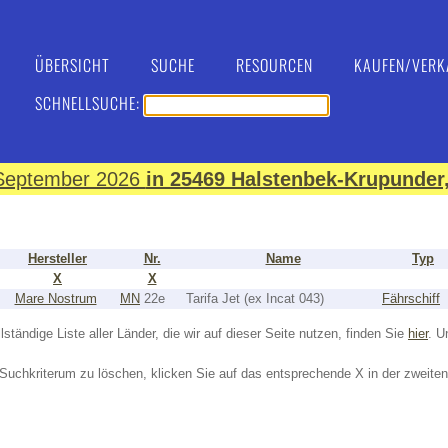
ÜBERSICHT
SUCHE
RESOURCEN
KAUFEN/VERK
SCHNELLSUCHE:
. September 2026
in 25469 Halstenbek-Krupunder,
Hersteller
Nr.
Name
Typ
X
X
Mare Nostrum
MN
22e
Tarifa Jet (ex Incat 043)
Fährschiff
lständige Liste aller Länder, die wir auf dieser Seite nutzen, finden Sie
hier
. U
Suchkriterum zu löschen, klicken Sie auf das entsprechende X in der zweiten