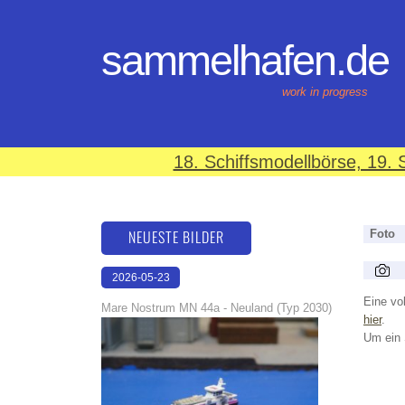
sammelhafen.de
work in progress
18. Schiffsmodellbörse, 19
NEUESTE BILDER
Foto
2026-05-23
22:43:07
Eine vol
Mare Nostrum MN 44a - Neuland (Typ 2030)
hier
.
Um ein 