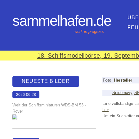
sammelhafen.de
ÜBE
FEH
work in progress
18. Schiffsmodellbörse, 19. Septem
Foto
Hersteller
NEUESTE BILDER
Spidernavy
S
2026-06-28
17:08:46
Eine vollständige Lis
Welt der Schiffsminiaturen WDS-BM 53 -
hier
.
Rover
Um ein Suchkriterum