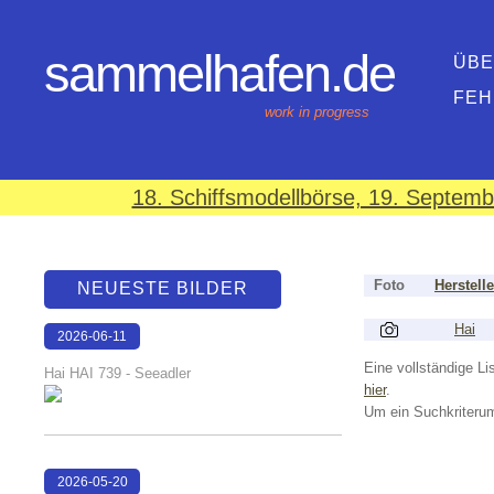
sammelhafen.de
ÜBE
FEH
work in progress
18. Schiffsmodellbörse, 19. Septem
Foto
Herstelle
NEUESTE BILDER
Hai
2026-06-11
18:13:59
Eine vollständige Lis
Hai HAI 739 - Seeadler
hier
.
Um ein Suchkriterum
2026-05-20