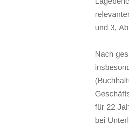
Lageberic
relevante
und 3, Ab
Nach gese
insbeson
(Buchhal
Geschäfts
für 22 J
bei Unter