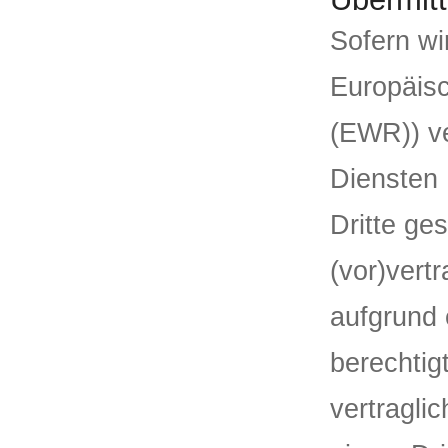
Sofern wi
Europäis
(EWR)) v
Diensten 
Dritte ges
(vor)vertr
aufgrund 
berechtig
vertragli