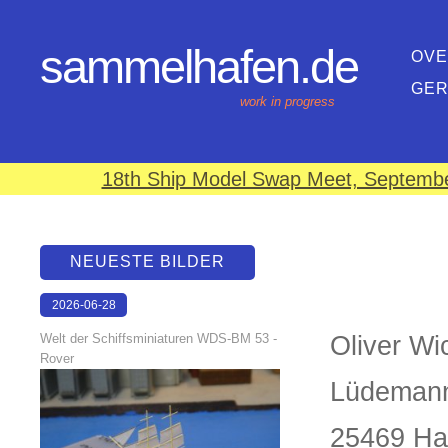
sammelhafen.de
OVE
GE
work in progress
18th Ship Model Swap Meet, September
NEUESTE BILDER
2026-06-28
17:08:46
Welt der Schiffsminiaturen WDS-BM 53 -
Oliver Wi
Rover
Lüdemann
25469 Ha