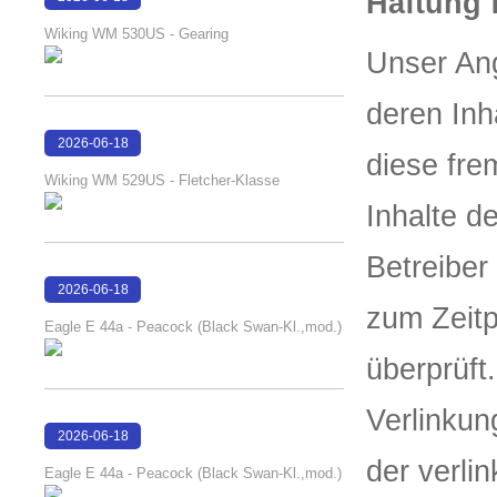
Haftung 
16:50:13
Wiking WM 530US - Gearing
Unser Ang
deren Inh
2026-06-18
diese fre
16:48:15
Wiking WM 529US - Fletcher-Klasse
Inhalte de
Betreiber
2026-06-18
zum Zeitp
16:22:29
Eagle E 44a - Peacock (Black Swan-Kl.,mod.)
überprüft
Verlinkun
2026-06-18
16:22:24
der verli
Eagle E 44a - Peacock (Black Swan-Kl.,mod.)