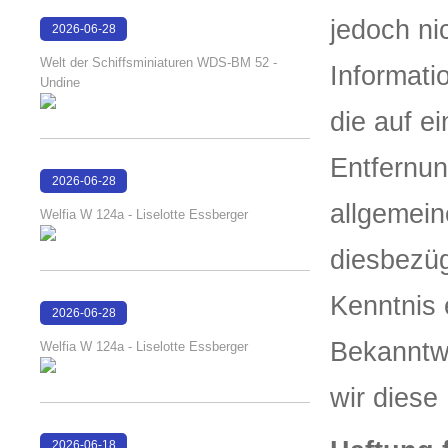
jedoch ni
2026-06-28
17:04:38
Welt der Schiffsminiaturen WDS-BM 52 -
Informat
Undine
die auf e
Entfernun
2026-06-28
16:17:51
allgemein
Welfia W 124a - Liselotte Essberger
diesbezüg
Kenntnis 
2026-06-28
16:17:46
Bekanntw
Welfia W 124a - Liselotte Essberger
wir diese
2026-06-18