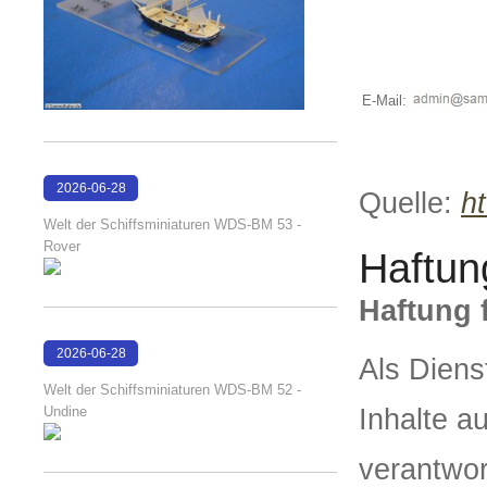
E-Mail:
2026-06-28
Quelle:
h
17:08:38
Welt der Schiffsminiaturen WDS-BM 53 -
Rover
Haftun
Haftung f
2026-06-28
Als Diens
17:04:58
Welt der Schiffsminiaturen WDS-BM 52 -
Undine
Inhalte a
verantwor