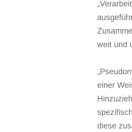
„Verarbei
ausgeführ
Zusammen
weit und 
„Pseudony
einer We
Hinzuzieh
spezifisc
diese zus