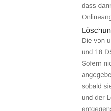
dass dann
Onlinean
Löschun
Die von u
und 18 DS
Sofern ni
angegeben
sobald si
und der L
entgegens