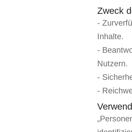
Zweck d
- Zurverf
Inhalte.
- Beantw
Nutzern.
- Sicher
- Reichw
Verwende
„Personen