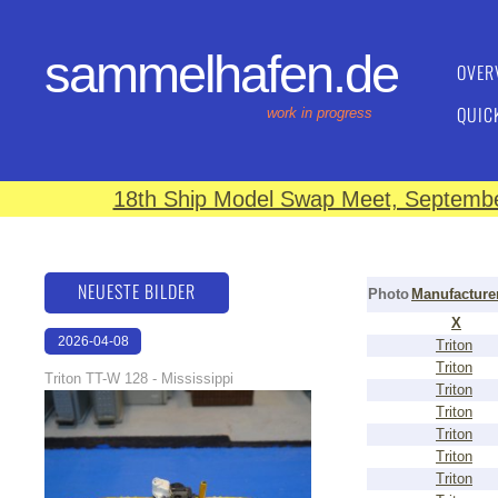
sammelhafen.de
OVER
QUIC
work in progress
18th Ship Model Swap Meet, September
NEUESTE BILDER
Photo
Manufacture
X
2026-04-08
Triton
Triton
18:40:16
Triton TT-W 128 - Mississippi
Triton
Triton
Triton
Triton
Triton